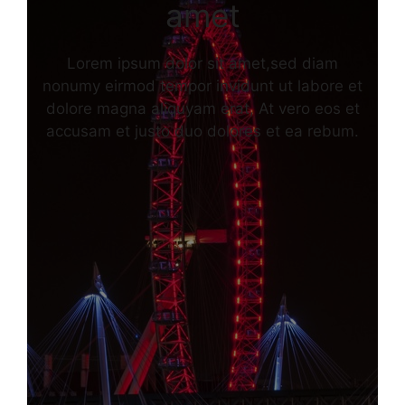
amet
Lorem ipsum dolor sit amet,sed diam
nonumy eirmod tempor invidunt ut labore et
dolore magna aliquyam erat, At vero eos et
accusam et justo duo dolores et ea rebum.