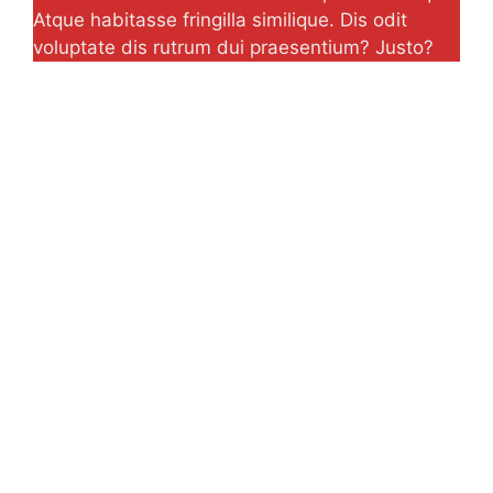
Atque habitasse fringilla similique. Dis odit
voluptate dis rutrum dui praesentium? Justo?